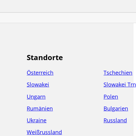
Standorte
Österreich
Tschechien
Slowakei
Slowakei Trn
Ungarn
Polen
Rumänien
Bulgarien
Ukraine
Russland
Weißrussland