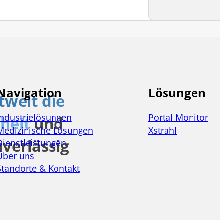
Navigation
Lösungen
tweit die
Industrielösungen
Portal Monitor
heit
und
Medizinische Lösungen
Xstrahl
verlässig
Dienstleistungen
Über uns
Standorte & Kontakt